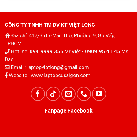
6.000.000₫.
là:
7.000.000₫.
là:
4.300.000₫.
6.500.000₫.
CÔNG TY TNHH TM DV KT VIỆT LONG
Địa chỉ: 417/36 Lê Văn Thọ, Phường 9, Gò Vấp,
TPHCM
Hotline:
094.9999.356
Mr.Việt -
0909.95.41.45
Ms.
Đào
Email :
laptopvietlong@gmail.com
Website :
www.laptopcusaigon.com
Fanpage Facebook