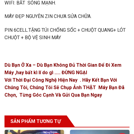
WIFI: BẮT SÓNG MẠNH.
MÁY ĐẸP NGUYÊN ZIN CHƯA SỬA CHỮA.
PIN 6CELL.TẶNG TÚI CHỐNG SỐC + CHUỘT QUANG+ LÓT
CHUỘT + BỘ VỆ SINH MÁY
Dù Bạn Ở Xa – Dù Bạn Không Đủ Thời Gian Để Đi Xem
Máy ,hay bất kì lí do gì ….. ĐỪNG NGẠI
Với Thời Đại Công Nghệ Hiện Nay . Hãy Kết Bạn Với
Chúng Tôi, Chúng Tôi Sẽ Chụp Ảnh THẬT Máy Bạn Đã
Chọn, Từng Góc Cạnh Và Gửi Qua Bạn Ngay
SẢN PHẨM TƯƠNG TỰ