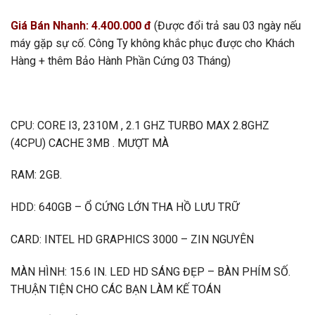
Giá Bán Nhanh: 4.400.000 đ
(Được đổi trả sau 03 ngày nếu
máy gặp sự cố. Công Ty không khắc phục được cho Khách
Hàng + thêm Bảo Hành Phần Cứng 03 Tháng)
CPU: CORE I3, 2310M , 2.1 GHZ TURBO MAX 2.8GHZ
(4CPU) CACHE 3MB . MƯỢT MÀ
RAM: 2GB.
HDD: 640GB – Ổ CỨNG LỚN THA HỒ LƯU TRỮ
CARD: INTEL HD GRAPHICS 3000 – ZIN NGUYÊN
MÀN HÌNH: 15.6 IN. LED HD SÁNG ĐẸP – BÀN PHÍM SỐ.
THUẬN TIỆN CHO CÁC BẠN LÀM KẾ TOÁN