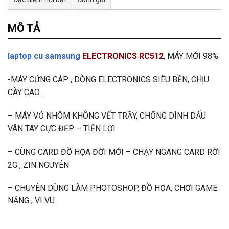
Tư vấn & bán hàng qua Facebook
MÔ TẢ
laptop cu samsung
ELECTRONICS RC512
, MÁY MỚI 98%
-MÁY CỨNG CÁP , DÒNG ELECTRONICS SIÊU BỀN, CHỊU
CÀY CAO .
– MÁY VỎ NHÔM KHÔNG VẾT TRẦY, CHỐNG DÍNH DẤU
VÂN TAY CỰC ĐẸP – TIỆN LỢI
– CÙNG CARD ĐỒ HỌA ĐỜI MỚI – CHẠY NGANG CARD RỜI
2G , ZIN NGUYÊN
– CHUYÊN DÙNG LÀM PHOTOSHOP, ĐỒ HỌA, CHƠI GAME
NẶNG , VI VU