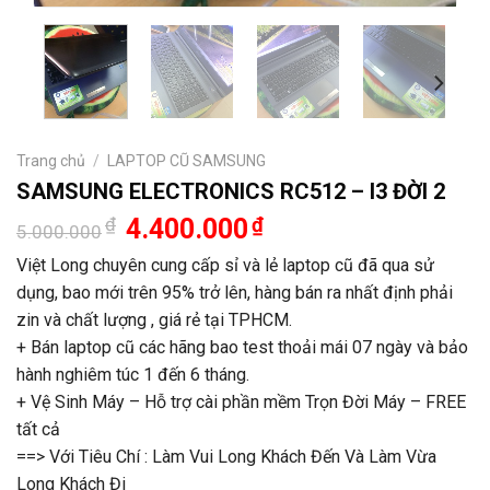
Trang chủ
/
LAPTOP CŨ SAMSUNG
SAMSUNG ELECTRONICS RC512 – I3 ĐỜI 2
Giá
Giá
₫
4.400.000
₫
5.000.000
gốc
hiện
là:
tại
Việt Long chuyên cung cấp sỉ và lẻ laptop cũ đã qua sử
5.000.000₫.
là:
dụng, bao mới trên 95% trở lên, hàng bán ra nhất định phải
4.400.000₫.
zin và chất lượng , giá rẻ tại TPHCM.
+ Bán laptop cũ các hãng bao test thoải mái 07 ngày và bảo
hành nghiêm túc 1 đến 6 tháng.
+ Vệ Sinh Máy – Hỗ trợ cài phần mềm Trọn Đời Máy – FREE
tất cả
==> Với Tiêu Chí : Làm Vui Long Khách Đến Và Làm Vừa
Long Khách Đi