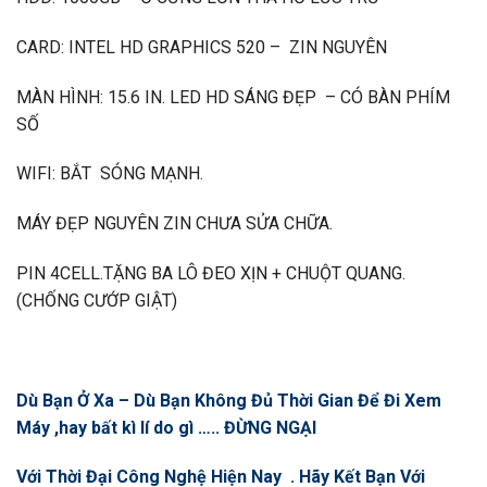
CARD: INTEL HD GRAPHICS 520 – ZIN NGUYÊN
MÀN HÌNH: 15.6 IN. LED HD SÁNG ĐẸP – CÓ BÀN PHÍM
SỐ
WIFI: BẮT SÓNG MẠNH.
MÁY ĐẸP NGUYÊN ZIN CHƯA SỬA CHỮA.
PIN 4CELL.TẶNG BA LÔ ĐEO XỊN + CHUỘT QUANG.
(CHỐNG CƯỚP GIẬT)
Dù Bạn Ở Xa – Dù Bạn Không Đủ Thời Gian Để Đi Xem
Máy ,hay bất kì lí do gì ….. ĐỪNG NGẠI
Với Thời Đại Công Nghệ Hiện Nay . Hãy Kết Bạn Với