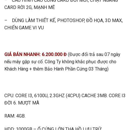
– CẤU HÌNH CAO CÙNG CARD ĐỜI MỚI, CHẠY NGANG
CARD RỜI 2G, MẠNH MẼ
– DÙNG LÀM THIẾT KẾ, PHOTOSHOP, ĐỒ HỌA, 3D MAX,
CHIẾN GAME VI VU
GIÁ BÁN NHANH: 6.200.000 Đ
(Được đổi trả sau 07 ngày
nếu máy gặp sự cố. Công Ty không khắc phục được cho
Khách Hàng + thêm Bảo Hành Phần Cứng 03 Tháng)
CPU: CORE I3, 6100U, 2.3GHZ (4CPU) CACHE 3MB. CORE I3
ĐỜI 6. MƯỢT MÀ
RAM: 4GB.
HDD: 1000GB – Ổ CỨNG LỚN THA HỒ LƯU TRỮ