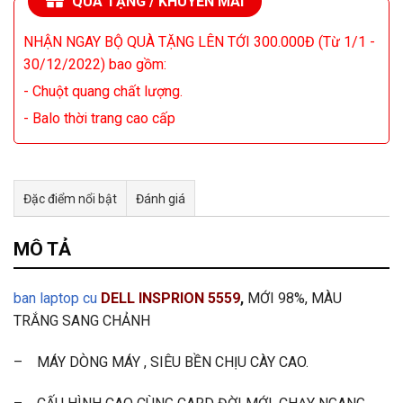
QUÀ TẶNG / KHUYẾN MÃI
NHẬN NGAY BỘ QUÀ TẶNG LÊN TỚI 300.000Đ (Từ 1/1 -
30/12/2022) bao gồm:
- Chuột quang chất lượng.
- Balo thời trang cao cấp
Đặc điểm nổi bật
Đánh giá
Tư vấn & bán hàng qua Facebook
MÔ TẢ
ban laptop cu
DELL INSPRION 5559
,
MỚI 98%, MÀU
TRẮNG SANG CHẢNH
– MÁY DÒNG MÁY , SIÊU BỀN CHỊU CÀY CAO.