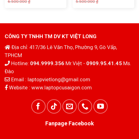
Giá
Giá
Giá
Giá
6.500.000
5.500.000
₫
₫
gốc
hiện
gốc
hiện
là:
tại
là:
tại
6.500.000₫.
là:
5.500.000₫.
là:
5.900.000₫.
4.500.000₫.
CÔNG TY TNHH TM DV KT VIỆT LONG
Địa chỉ: 417/36 Lê Văn Thọ, Phường 9, Gò Vấp,
TPHCM
Hotline:
094.9999.356
Mr.Việt -
0909.95.41.45
Ms.
Đào
Email :
laptopvietlong@gmail.com
Website :
www.laptopcusaigon.com
Fanpage Facebook