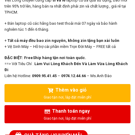
Việt Long chuyên cung cấp
sỉ và lẻ
laptop cũ đã qua sử dụng, bao mới
7.000.000₫.
là:
trên 95% trở lên, hàng bán ra nhất định phải zin và chất lượng , giá rẻ tại
6.200.000₫.
TPHCM.
+ Bán laptop cũ các hãng bao test thoải mái 07 ngày và bảo hành
nghiêm túc 1 đến 6 tháng.
+
Tất cả máy đều bao zin nguyên, không zin tặng bạn xài luôn
+ Vệ Sinh Máy – Hỗ trợ cài phần mềm Trọn Đời Máy – FREE tất cả
ĐẶC BIỆT: FreeShip hàng tận nơi toàn quốc.
==> Với Tiêu Chí :
Làm Vui Lòng Khách Đến Và Làm Vừa Lòng Khách
Đi
Liên hệ Hotline:
0909.95.41.45
–
0974.12.44.66
– Ms.Anh Đào
Thêm vào giỏ
Thanh toán ngay