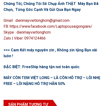
Chúng Tôi, Chúng Tôi Sẽ Chụp Ảnh THẬT Máy Bạn Đã
Chọn, Từng Góc Cạnh Và Gửi Qua Bạn Ngay
Gmail : dienmayvietlonghcm@gmail.com
FB: https://www.facebook.com/Laptopcusaigongiare/
Skype : dienmayvietlonghcm
Zalo | Viber: 0974124466
==> Cam Kết máy nguyên zin , Không zin tặng Bạn xài
luôn !
ĐẶC BIỆT: FreeShip hàng tận nơi toàn quốc.
MÁY CÒN TEM VIỆT LONG – LÀ CÒN HỖ TRỢ – LỖI NHẸ
FREE – LỖI NẶNG HỖ TRỢ HẲN 50%
SẢN PHẨM TƯƠNG TỰ