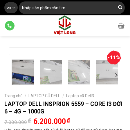
Skip
Tìm
kiếm:
to
content
-11%
Trang chủ
/
LAPTOP CŨ DELL
/
Laptop cũ Dell3
LAPTOP DELL INSPRION 5559 – CORE I3 ĐỜI
6 – 4G – 1000G
Giá
Giá
₫
6.200.000
₫
7.000.000
gốc
hiện
là:
tại