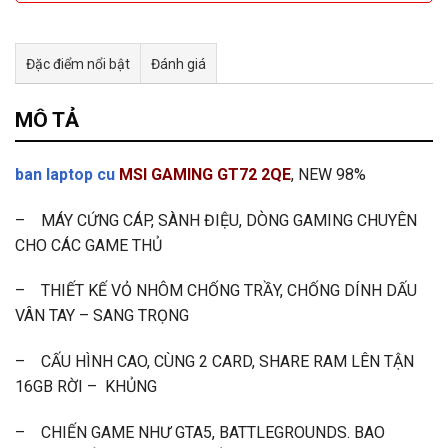
Đặc điểm nổi bật
Đánh giá
Tư vấn & bán hàng qua Facebook
MÔ TẢ
ban laptop cu
MSI GAMING GT72 2QE
, NEW 98%
– MÁY CỨNG CÁP, SÀNH ĐIỆU, DÒNG GAMING CHUYÊN
CHO CÁC GAME THỦ
– THIẾT KẾ VỎ NHÔM CHỐNG TRẦY, CHỐNG DÍNH DẤU
VÂN TAY – SANG TRỌNG
– CẤU HÌNH CAO, CÙNG 2 CARD, SHARE RAM LÊN TẬN
16GB RỜI – KHỦNG
– CHIẾN GAME NHƯ GTA5, BATTLEGROUNDS. BAO