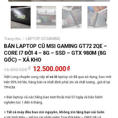
Trang chủ
/
LAPTOP CŨ GAMING
BÁN LAPTOP CŨ MSI GAMING GT72 2QE –
CORE I7 ĐỜI 4 – 8G – SSD – GTX 980M (8G
GỐC) – XẢ KHO
Giá
Giá
₫
12.500.000
₫
16.000.000
gốc
hiện
là:
tại
Việt Long chuyên cung cấp
sỉ và lẻ
laptop cũ đã qua sử dụng, bao mới
16.000.000₫.
là:
trên 95% trở lên, hàng bán ra nhất định phải zin và chất lượng , giá rẻ tại
12.500.000₫.
TPHCM.
+ Bán laptop cũ các hãng bao test thoải mái 07 ngày và bảo hành
nghiêm túc 1 đến 6 tháng.
+
Tất cả máy đều bao zin nguyên, không zin tặng bạn xài luôn
+ Vệ Sinh Máy – Hỗ trợ cài phần mềm Trọn Đời Máy – FREE tất cả