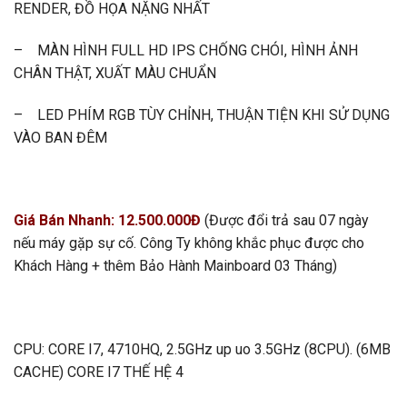
RENDER, ĐỒ HỌA NẶNG NHẤT
– MÀN HÌNH FULL HD IPS CHỐNG CHÓI, HÌNH ẢNH
CHÂN THẬT, XUẤT MÀU CHUẨN
– LED PHÍM RGB TÙY CHỈNH, THUẬN TIỆN KHI SỬ DỤNG
VÀO BAN ĐÊM
Giá Bán Nhanh: 12.500.000Đ
(Được đổi trả sau 07 ngày
nếu máy gặp sự cố. Công Ty không khắc phục được cho
Khách Hàng + thêm Bảo Hành
Mainboard
03 Tháng)
CPU: CORE I7, 4710HQ, 2.5GHz up uo 3.5GHz (8CPU). (6MB
CACHE) CORE I7 THẾ HỆ 4