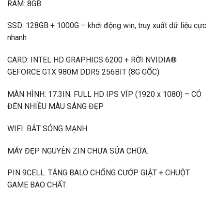
RAM: 8GB
SSD: 128GB + 1000G – khởi động win, truy xuất dữ liệu cực
nhanh
CARD: INTEL HD GRAPHICS 6200 + RỜI NVIDIA®
GEFORCE GTX 980M DDR5 256BIT (8G GỐC)
MÀN HÌNH: 17.3IN. FULL HD IPS VÍP (1920 x 1080) – CÓ
ĐÈN NHIỀU MÀU SÁNG ĐẸP
WIFI: BẮT SÓNG MẠNH.
MÁY ĐẸP NGUYÊN ZIN CHƯA SỬA CHỮA.
PIN 9CELL. TẶNG BALO CHỐNG CƯỚP GIẬT + CHUỘT
GAME BAO CHẤT.