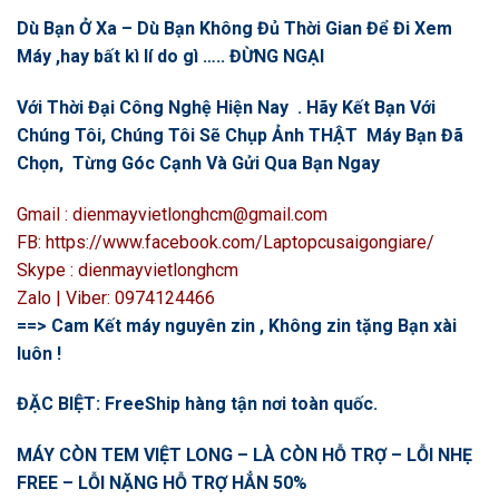
Dù Bạn Ở Xa – Dù Bạn Không Đủ Thời Gian Để Đi Xem
Máy ,hay bất kì lí do gì ….. ĐỪNG NGẠI
Với Thời Đại Công Nghệ Hiện Nay . Hãy Kết Bạn Với
Chúng Tôi, Chúng Tôi Sẽ Chụp Ảnh THẬT Máy Bạn Đã
Chọn, Từng Góc Cạnh Và Gửi Qua Bạn Ngay
Gmail : dienmayvietlonghcm@gmail.com
FB: https://www.facebook.com/Laptopcusaigongiare/
Skype : dienmayvietlonghcm
Zalo | Viber: 0974124466
==> Cam Kết máy nguyên zin , Không zin tặng Bạn xài
luôn !
ĐẶC BIỆT: FreeShip hàng tận nơi toàn quốc.
MÁY CÒN TEM VIỆT LONG – LÀ CÒN HỖ TRỢ – LỖI NHẸ
FREE – LỖI NẶNG HỖ TRỢ HẲN 50%