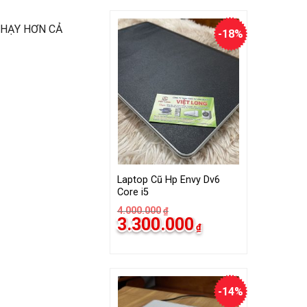
3.000.000₫.
 CHẠY HƠN CẢ
-18%
Laptop Cũ Hp Envy Dv6
Core i5
4.000.000
₫
Giá
Giá
3.300.000
₫
gốc
hiện
là:
tại
4.000.000₫.
là:
3.300.000₫.
-14%