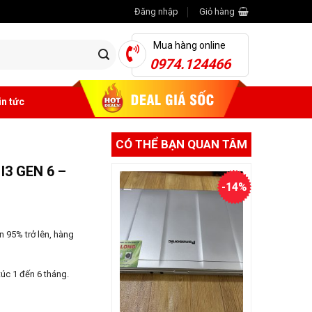
Đăng nhập
Giỏ hàng
Mua hàng online
0974.124466
in tức
CÓ THỂ BẠN QUAN TÂM
3 GEN 6 –
-14%
 95% trở lên, hàng
úc 1 đến 6 tháng.