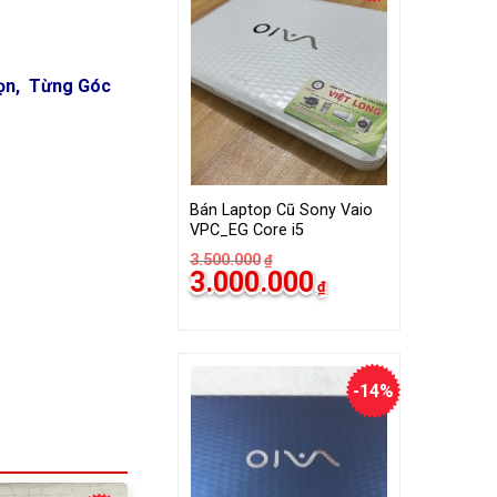
họn, Từng Góc
Bán Laptop Cũ Sony Vaio
VPC_EG Core i5
3.500.000
₫
Giá
Giá
3.000.000
₫
gốc
hiện
là:
tại
3.500.000₫.
là:
3.000.000₫.
-14%