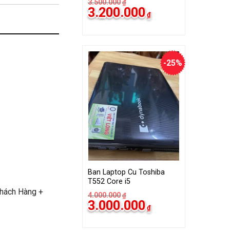
3.500.000
₫
Giá
Giá
3.200.000
₫
gốc
hiện
là:
tại
3.500.000₫.
là:
3.200.000₫.
-25%
Ban Laptop Cu Toshiba
T552 Core i5
Khách Hàng +
4.000.000
₫
Giá
Giá
3.000.000
₫
gốc
hiện
là:
tại
4.000.000₫.
là: