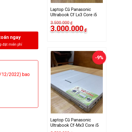
Laptop Cũ Panasonic
Ultrabook Cf Lx3 Core i5
3.500.000
₫
Giá
Giá
3.000.000
₫
gốc
hiện
là:
tại
toán ngay
3.500.000₫.
là:
3.000.000₫.
-9%
/12/2022) bao
Laptop Cũ Panasonic
Ultrabook Cf-Mx3 Core i5