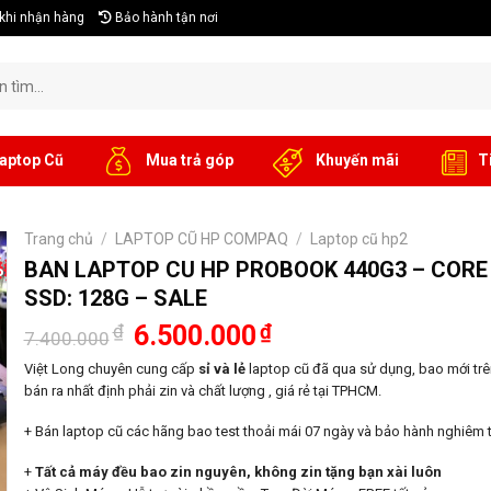
khi nhận hàng
Bảo hành tận nơi
aptop Cũ
Mua trả góp
Khuyến mãi
T
Trang chủ
/
LAPTOP CŨ HP COMPAQ
/
Laptop cũ hp2
%
BAN LAPTOP CU HP PROBOOK 440G3 – CORE I
SSD: 128G – SALE
Giá
Giá
₫
6.500.000
₫
7.400.000
gốc
hiện
là:
tại
Việt Long chuyên cung cấp
sỉ và lẻ
laptop cũ đã qua sử dụng, bao mới trên
7.400.000₫.
là:
bán ra nhất định phải zin và chất lượng , giá rẻ tại TPHCM.
6.500.000₫.
+ Bán laptop cũ các hãng bao test thoải mái 07 ngày và bảo hành nghiêm t
+
Tất cả máy đều bao zin nguyên, không zin tặng bạn xài luôn