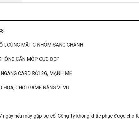
G8,
 TỐT, CÙNG MẶT C NHÔM SANG CHẢNH
, KHÔNG CẤN MÓP CỰC ĐẸP
Y NGANG CARD RỜI 2G, MẠNH MẼ
 HỌA, CHƠI GAME NẶNG VI VU
07 ngày nếu máy gặp sự cố. Công Ty không khắc phục được cho 