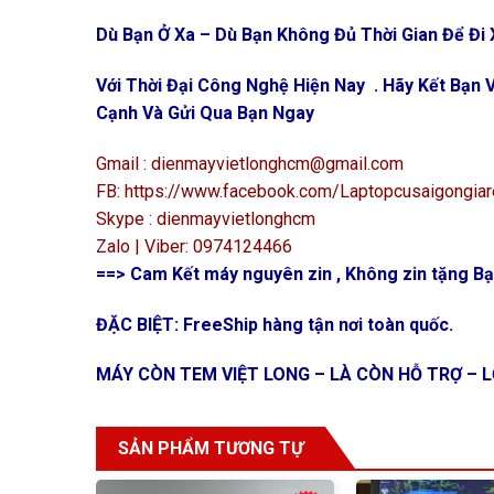
Dù Bạn Ở Xa – Dù Bạn Không Đủ Thời Gian Để Đi X
Với Thời Đại Công Nghệ Hiện Nay . Hãy Kết Bạ
Cạnh Và Gửi Qua Bạn Ngay
Gmail : dienmayvietlonghcm@gmail.com
FB: https://www.facebook.com/Laptopcusaigongiar
Skype : dienmayvietlonghcm
Zalo | Viber: 0974124466
==> Cam Kết máy nguyên zin , Không zin tặng Bạn
ĐẶC BIỆT: FreeShip hàng tận nơi toàn quốc.
MÁY CÒN TEM VIỆT LONG – LÀ CÒN HỖ TRỢ – L
SẢN PHẨM TƯƠNG TỰ