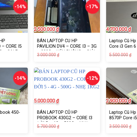
-14%
-17%
2.500.000
₫
4.700.000
₫
 HP
BÁN LAPTOP CU HP
Laptop Cũ Hp 
 – CORE I5
PAVILION DV4 – CORE I3 – 3G
Core i3 Gen 6
0G – SALE
– 320G – VĂN PHÒNG – GIẢI
Giá
Giá
Gi
Gi
3.000.000
5.500.000
₫
₫
TRÍ VI VU
gốc
hiện
g
hi
là:
tại
là:
tạ
.000₫.
3.000.000₫.
là:
5.
là:
.000₫.
2.500.000₫.
4.
-14%
-12%
5.000.000
₫
2.900.000
₫
obook 450-
BÁN LAPTOP CŨ HP
Laptop Cũ Hp 
PROBOOK 430G2 – CORE I3
8570P Core i5
ĐỜI 5 – 4G – 500G – NHẸ
Giá
Giá
Gi
Gi
5.700.000
3.500.000
₫
₫
1KG2
gốc
hiện
g
hi
là:
tại
là:
tạ