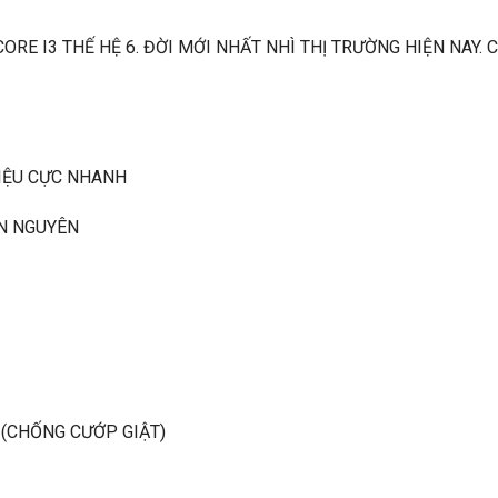
 CORE I3 THẾ HỆ 6. ĐỜI MỚI NHẤT NHÌ THỊ TRƯỜNG HIỆN NAY.
LIỆU CỰC NHANH
IN NGUYÊN
 (CHỐNG CƯỚP GIẬT)