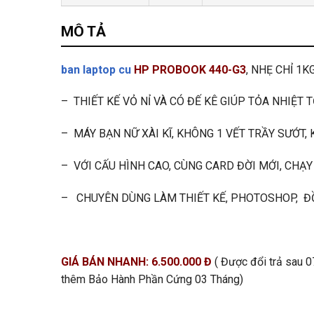
MÔ TẢ
ban laptop cu
HP PROBOOK 440-G3
, NHẸ CHỈ 1K
– THIẾT KẾ VỎ NỈ VÀ CÓ ĐẾ KÊ GIÚP TỎA NHIỆT
– MÁY BẠN NỮ XÀI KĨ, KHÔNG 1 VẾT TRẦY SƯỚT
– VỚI CẤU HÌNH CAO, CÙNG CARD ĐỜI MỚI, CHẠ
– CHUYÊN DÙNG LÀM THIẾT KẾ, PHOTOSHOP, ĐỒ
GIÁ BÁN NHANH: 6.500.000 Đ
( Được đổi trả sau 
thêm Bảo Hành Phần Cứng 03 Tháng)