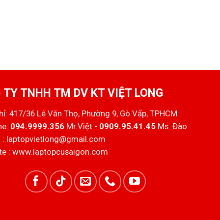
 TY TNHH TM DV KT VIỆT LONG
chỉ: 417/36 Lê Văn Thọ, Phường 9, Gò Vấp, TPHCM
ne:
094.9999.356
Mr.Việt -
0909.95.41.45
Ms. Đào
 :
laptopvietlong@gmail.com
e :
www.laptopcusaigon.com