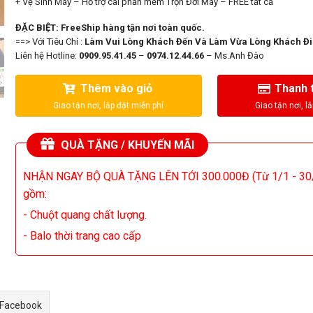
+ Vệ Sinh Máy – Hỗ trợ cài phần mềm Trọn Đời Máy – FREE tất cả
ĐẶC BIỆT: FreeShip hàng tận nơi toàn quốc.
==> Với Tiêu Chí :
Làm Vui Lòng Khách Đến Và Làm Vừa Lòng Khách Đi
Liên hệ Hotline:
0909.95.41.45
–
0974.12.44.66
– Ms.Anh Đào
Thêm vào giỏ
Thanh 
QUÀ TẶNG / KHUYẾN MÃI
NHẬN NGAY BỘ QUÀ TẶNG LÊN TỚI 300.000Đ (Từ 1/1 - 30
gồm:
- Chuột quang chất lượng.
- Balo thời trang cao cấp
 Facebook