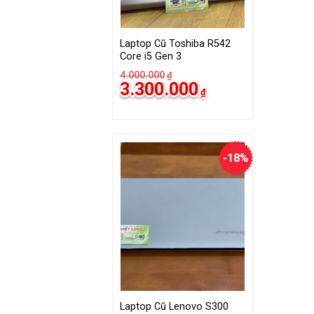
500.000₫.
900.000₫.
Laptop Cũ Toshiba R542
Core i5 Gen 3
4.000.000
₫
Giá
Giá
3.300.000
₫
gốc
hiện
là:
tại
4.000.000₫.
là:
3.300.000₫.
-18%
Laptop Cũ Lenovo S300