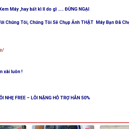
em Máy ,hay bất kì lí do gì ….. ĐỪNG NGẠI
n Với Chúng Tôi, Chúng Tôi Sẽ Chụp Ảnh THẬT Máy Bạn Đã C
e/
 xài luôn !
ỖI NHẸ FREE – LỖI NẶNG HỖ TRỢ HẲN 50%