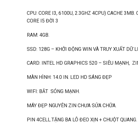
CPU: CORE I3, 6100U, 2.3GHZ 4CPU) CACHE 3MB.
CORE I5 ĐỜI 3
RAM: 4GB.
SSD: 128G – KHỞI ĐỘNG WIN VÀ TRUY XUẤT DỮ 
CARD: INTEL HD GRAPHICS 520 – SIÊU MẠNH, Z
MÀN HÌNH: 14.0 IN. LED HD SÁNG ĐẸP
WIFI: BẮT SÓNG MẠNH.
MÁY ĐẸP NGUYÊN ZIN CHƯA SỬA CHỮA.
PIN 4CELL.TẶNG BA LÔ ĐEO XỊN + CHUỘT QUANG.