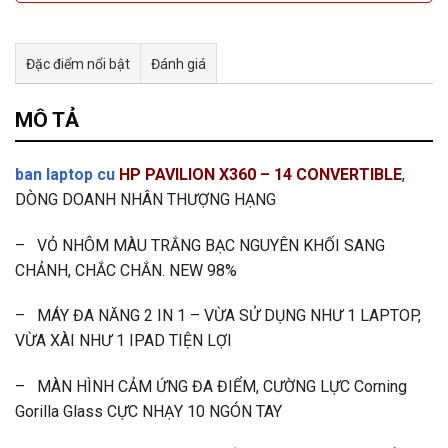
Đặc điểm nổi bật
Đánh giá
Tư vấn & bán hàng qua Facebook
MÔ TẢ
ban laptop cu
HP PAVILION X360 – 14 CONVERTIBLE
,
DÒNG DOANH NHÂN THƯỢNG HẠNG
– VỎ NHÔM MÀU TRẮNG BẠC NGUYÊN KHỐI SANG
CHẢNH, CHẮC CHẮN. NEW 98%
– MÁY ĐA NĂNG 2 IN 1 – VỪA SỬ DỤNG NHƯ 1 LAPTOP,
VỪA XÀI NHƯ 1 IPAD TIỆN LỢI
– MÀN HÌNH CẢM ỨNG ĐA ĐIỂM, CƯỜNG LỰC Corning
Gorilla Glass CỰC NHẠY 10 NGÓN TAY