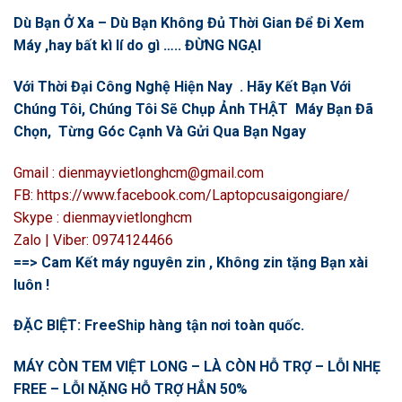
Dù Bạn Ở Xa – Dù Bạn Không Đủ Thời Gian Để Đi Xem
Máy ,hay bất kì lí do gì ….. ĐỪNG NGẠI
Với Thời Đại Công Nghệ Hiện Nay . Hãy Kết Bạn Với
Chúng Tôi, Chúng Tôi Sẽ Chụp Ảnh THẬT Máy Bạn Đã
Chọn, Từng Góc Cạnh Và Gửi Qua Bạn Ngay
Gmail : dienmayvietlonghcm@gmail.com
FB: https://www.facebook.com/Laptopcusaigongiare/
Skype : dienmayvietlonghcm
Zalo | Viber: 0974124466
==> Cam Kết máy nguyên zin , Không zin tặng Bạn xài
luôn !
ĐẶC BIỆT: FreeShip hàng tận nơi toàn quốc.
MÁY CÒN TEM VIỆT LONG – LÀ CÒN HỖ TRỢ – LỖI NHẸ
FREE – LỖI NẶNG HỖ TRỢ HẲN 50%