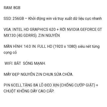
RAM: 8GB
SSD: 256GB – Khởi động win và truy xuất dữ liệu cực nhanh
VGA: INTEL HD GRAPHICS 620 + RỜI NVIDIA GEFORCE GT
MX130 (4G GDRR5). ZIN NGUYÊN
MÀN HÌNH: 14.0 IN. FULL HD (1920 x 1080) siêu nét từng
cọng cỏ
WIFI: BẮT SÓNG MẠNH.
MÁY ĐẸP NGUYÊN ZIN CHƯA SỬA CHỮA.
PIN 6CELL.TẶNG BA LÔ ĐEO XỊN (CHỐNG CƯỚP GIẬT) +
CHUỘT KHÔNG DÂY CAO CẤP.