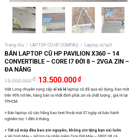
Trang chủ
/
LAPTOP CŨ HP COMPAQ
/
Laptop cũ hp3
BÁN LAPTOP CŨ HP PAVILION X360 – 14
CONVERTIBLE – CORE I7 ĐỜI 8 – 2VGA ZIN –
ĐA NĂNG
Giá
Giá
₫
13.500.000
₫
15.000.000
gốc
hiện
là:
tại
Việt Long chuyên cung cấp
sỉ và lẻ
laptop cũ đã qua sử dụng, bao mới
15.000.000₫.
là:
trên 95% trở lên, hàng bán ra nhất định phải zin và chất lượng , giá rẻ tại
13.500.000₫.
TPHCM.
+ Bán laptop cũ các hãng bao test thoải mái 07 ngày và bảo hành
nghiêm túc 1 đến 6 tháng.
+
Tất cả máy đều bao zin nguyên, không zin tặng bạn xài luôn
+ Vệ Sinh Máy – Hỗ trợ cài phần mềm Trọn Đời Máy – FREE tất cả