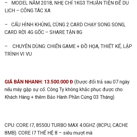
– MODEL NĂM 2018, NHẸ CHỈ 1KG3 THUẬN TIỆN ĐỂ DU
LỊCH – CÔNG TÁC XA
– CẤU HÌNH KHỦNG, CÙNG 2 CARD CHẠY SONG SONG,
CARD RỜI 4G GỐC – SHARE TẬN 8G
– CHUYÊN DÙNG: CHIẾN GAME + ĐỒ HỌA, THIẾT KẾ, LẬP
TRÌNH VI VU
GIÁ BÁN NHANH: 13.500.000 Đ
(Được đổi trả sau 07 ngày
nếu máy gặp sự cố. Công Ty không khắc phục được cho
Khách Hàng + thêm Bảo Hành Phần Cứng 03 Tháng)
CPU: CORE I7, 8550U TURBO MAX 4.0GHZ (8CPU, CACHE
8MB). CORE I7 THẾ HỆ 8 – siêu mượt mà