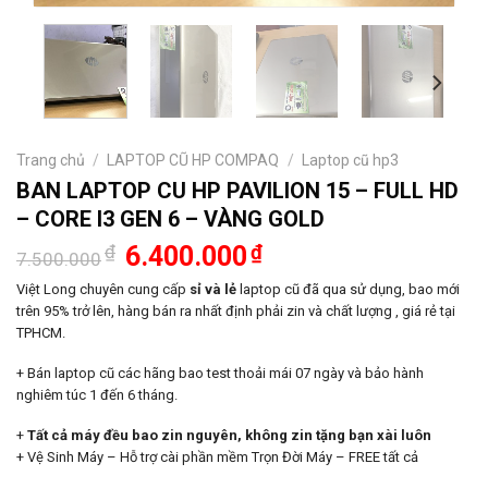
Trang chủ
/
LAPTOP CŨ HP COMPAQ
/
Laptop cũ hp3
BAN LAPTOP CU HP PAVILION 15 – FULL HD
– CORE I3 GEN 6 – VÀNG GOLD
Giá
Giá
₫
6.400.000
₫
7.500.000
gốc
hiện
là:
tại
Việt Long chuyên cung cấp
sỉ và lẻ
laptop cũ đã qua sử dụng, bao mới
7.500.000₫.
là:
trên 95% trở lên, hàng bán ra nhất định phải zin và chất lượng , giá rẻ tại
6.400.000₫.
TPHCM.
+ Bán laptop cũ các hãng bao test thoải mái 07 ngày và bảo hành
nghiêm túc 1 đến 6 tháng.
+
Tất cả máy đều bao zin nguyên, không zin tặng bạn xài luôn
+ Vệ Sinh Máy – Hỗ trợ cài phần mềm Trọn Đời Máy – FREE tất cả