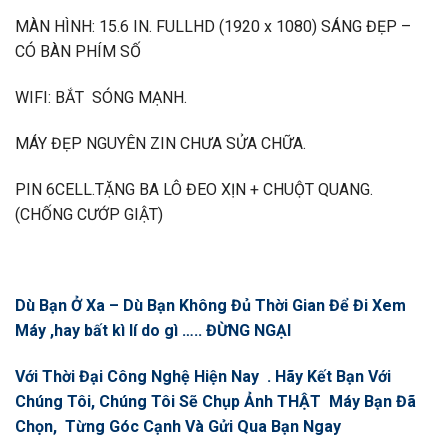
MÀN HÌNH: 15.6 IN. FULLHD (1920 x 1080) SÁNG ĐẸP –
CÓ BÀN PHÍM SỐ
WIFI: BẮT SÓNG MẠNH.
MÁY ĐẸP NGUYÊN ZIN CHƯA SỬA CHỮA.
PIN 6CELL.TẶNG BA LÔ ĐEO XỊN + CHUỘT QUANG.
(CHỐNG CƯỚP GIẬT)
Dù Bạn Ở Xa – Dù Bạn Không Đủ Thời Gian Để Đi Xem
Máy ,hay bất kì lí do gì ….. ĐỪNG NGẠI
Với Thời Đại Công Nghệ Hiện Nay . Hãy Kết Bạn Với
Chúng Tôi, Chúng Tôi Sẽ Chụp Ảnh THẬT Máy Bạn Đã
Chọn, Từng Góc Cạnh Và Gửi Qua Bạn Ngay