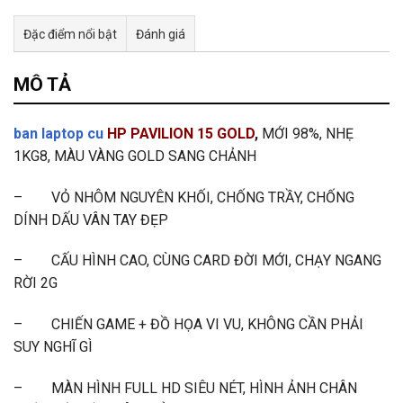
Đặc điểm nổi bật
Đánh giá
Tư vấn & bán hàng qua Facebook
MÔ TẢ
ban laptop cu
HP PAVILION 15 GOLD
,
MỚI 98%, NHẸ
1KG8, MÀU VÀNG GOLD SANG CHẢNH
– VỎ NHÔM NGUYÊN KHỐI, CHỐNG TRẦY, CHỐNG
DÍNH DẤU VÂN TAY ĐẸP
– CẤU HÌNH CAO, CÙNG CARD ĐỜI MỚI, CHẠY NGANG
RỜI 2G
– CHIẾN GAME + ĐỒ HỌA VI VU, KHÔNG CẦN PHẢI
SUY NGHĨ GÌ
– MÀN HÌNH FULL HD SIÊU NÉT, HÌNH ẢNH CHÂN