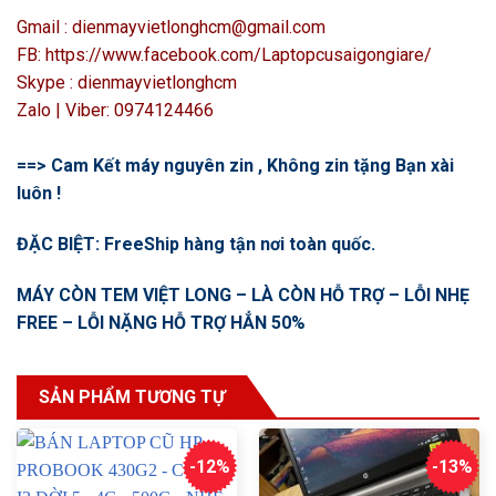
Gmail : dienmayvietlonghcm@gmail.com
FB: https://www.facebook.com/Laptopcusaigongiare/
Skype : dienmayvietlonghcm
Zalo | Viber: 0974124466
==> Cam Kết máy nguyên zin , Không zin tặng Bạn xài
luôn !
ĐẶC BIỆT: FreeShip hàng tận nơi toàn quốc.
MÁY CÒN TEM VIỆT LONG – LÀ CÒN HỖ TRỢ – LỖI NHẸ
FREE – LỖI NẶNG HỖ TRỢ HẲN 50%
SẢN PHẨM TƯƠNG TỰ
-12%
-13%