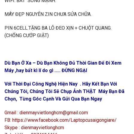
WIFI: BẮT SÓNG MẠNH.
MÁY ĐẸP NGUYÊN ZIN CHƯA SỬA CHỮA.
PIN 6CELL.TẶNG BA LÔ ĐEO XỊN + CHUỘT QUANG.
(CHỐNG CƯỚP GIẬT)
Dù Bạn Ở Xa – Dù Bạn Không Đủ Thời Gian Để Đi Xem
Máy ,hay bất kì lí do gì ….. ĐỪNG NGẠI
Với Thời Đại Công Nghệ Hiện Nay . Hãy Kết Bạn Với
Chúng Tôi, Chúng Tôi Sẽ Chụp Ảnh THẬT Máy Bạn Đã
Chọn, Từng Góc Cạnh Và Gửi Qua Bạn Ngay
Gmail : dienmayvietlonghcm@gmail.com
FB: https://www.facebook.com/Laptopcusaigongiare/
Skype : dienmayvietlonghcm