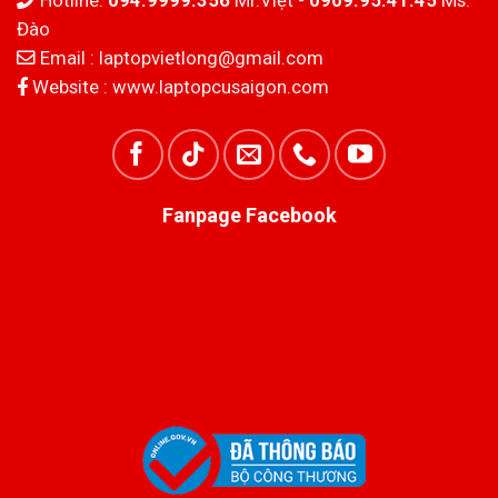
Hotline:
094.9999.356
Mr.Việt -
0909.95.41.45
Ms.
Đào
Email :
laptopvietlong@gmail.com
Website :
www.laptopcusaigon.com
Fanpage Facebook