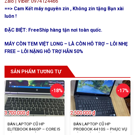
Zalo | Viber: 0974124466
==> Cam Kết máy nguyên zin , Không zin tặng Bạn xài
luôn !
ĐẶC BIỆT: FreeShip hàng tận nơi toàn quốc.
MÁY CÒN TEM VIỆT LONG – LÀ CÒN HỖ TRỢ – LỖI NHẸ
FREE – LỖI NẶNG HỖ TRỢ HẲN 50%
SẢN PHẨM TƯƠNG TỰ
-18%
-17%
3.700.000
₫
2.500.000
₫
BÁN LAPTOP CŨ HP
BÁN LAPTOP CŨ HP
ELITEBOOK 8460P – CORE I5
PROBOOK 4410S – PHỤC VỤ
ĐỜI 2 – 4G – XẢ KHO
CÔNG VIỆC VĂN PHÒNG