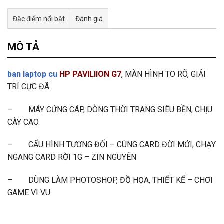
Đặc điểm nổi bật
Đánh giá
Tư vấn & bán hàng qua Facebook
MÔ TẢ
ban laptop cu
HP PAVILIION G7
, MÀN HÌNH TO RÕ, GIẢI
TRÍ CỰC ĐÃ
– MÁY CỨNG CÁP, DÒNG THỜI TRANG SIÊU BỀN, CHỊU
CÀY CAO.
– CẤU HÌNH TƯƠNG ĐỐI – CÙNG CARD ĐỜI MỚI, CHẠY
NGANG CARD RỜI 1G – ZIN NGUYÊN
– DÙNG LÀM PHOTOSHOP, ĐỒ HỌA, THIẾT KẾ – CHƠI
GAME VI VU