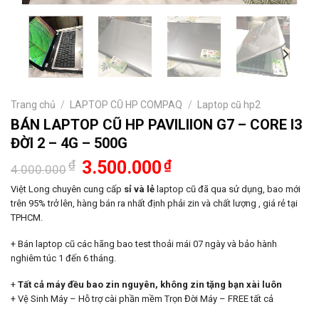
Trang chủ
/
LAPTOP CŨ HP COMPAQ
/
Laptop cũ hp2
BÁN LAPTOP CŨ HP PAVILIION G7 – CORE I3
ĐỜI 2 – 4G – 500G
Giá
Giá
₫
3.500.000
₫
4.000.000
gốc
hiện
là:
tại
Việt Long chuyên cung cấp
sỉ và lẻ
laptop cũ đã qua sử dụng, bao mới
4.000.000₫.
là:
trên 95% trở lên, hàng bán ra nhất định phải zin và chất lượng , giá rẻ tại
3.500.000₫.
TPHCM.
+ Bán laptop cũ các hãng bao test thoải mái 07 ngày và bảo hành
nghiêm túc 1 đến 6 tháng.
+
Tất cả máy đều bao zin nguyên, không zin tặng bạn xài luôn
+ Vệ Sinh Máy – Hỗ trợ cài phần mềm Trọn Đời Máy – FREE tất cả