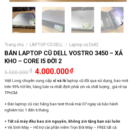
Trang chủ
/
LAPTOP CŨ DELL
/
Laptop cũ Dell2
BÁN LAPTOP CŨ DELL VOSTRO 3450 – XẢ
KHO – CORE I5 ĐỜI 2
Giá
Giá
₫
4.000.000
₫
5.500.000
gốc
hiện
là:
tại
Việt Long chuyên cung cấp
sỉ và lẻ
laptop cũ đã qua sử dụng, bao mới
5.500.000₫.
là:
trên 95% trở lên, hàng bán ra nhất định phải zin và chất lượng , giá rẻ tại
4.000.000₫.
TPHCM.
+ Bán laptop cũ các hãng bao test thoải mái 07 ngày và bảo hành
nghiêm túc 1 đến 6 tháng.
+
Tất cả máy đều bao zin nguyên, không zin tặng bạn xài luôn
+ Vệ Sinh Máy – Hỗ trợ cài phần mềm Trọn Đời Máy – FREE tất cả