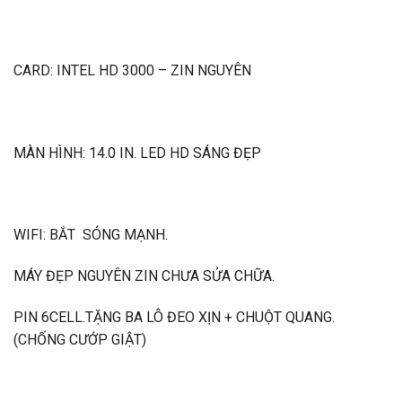
CARD: INTEL HD 3000 – ZIN NGUYÊN
MÀN HÌNH: 14.0 IN. LED HD SÁNG ĐẸP
WIFI: BẮT SÓNG MẠNH.
MÁY ĐẸP NGUYÊN ZIN CHƯA SỬA CHỮA.
PIN 6CELL.TẶNG BA LÔ ĐEO XỊN + CHUỘT QUANG.
(CHỐNG CƯỚP GIẬT)