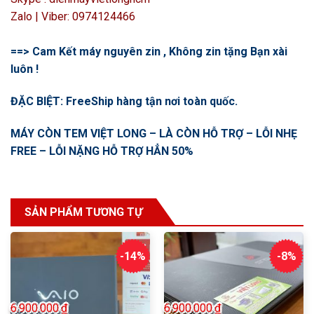
Zalo | Viber: 0974124466
==> Cam Kết máy nguyên zin , Không zin tặng Bạn xài
luôn !
ĐẶC BIỆT: FreeShip hàng tận nơi toàn quốc.
MÁY CÒN TEM VIỆT LONG – LÀ CÒN HỖ TRỢ – LỖI NHẸ
FREE – LỖI NẶNG HỖ TRỢ HẲN 50%
SẢN PHẨM TƯƠNG TỰ
-14%
-8%
6.900.000
₫
6.900.000
₫