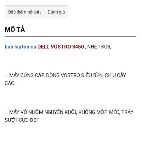
Đặc điểm nổi bật
Đánh giá
Tư vấn & bán hàng qua Facebook
MÔ TẢ
ban laptop cu
DELL VOSTRO 3450
,
NHẸ 1KG8,
– MÁY CỨNG CÁP, DÒNG VOSTRO SIÊU BỀN, CHỊU CÀY
CAO .
– MÁY VỎ NHÔM NGUYÊN KHÔI, KHÔNG MÓP MÉO, TRẦY
SƯỚT CỰC ĐẸP