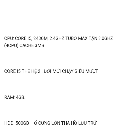
CPU: CORE I5, 2430M, 2.4GHZ TUBO MAX TẬN 3.0GHZ
(4CPU) CACHE 3MB .
CORE I5 THẾ HỆ 2 , ĐỜI MỚI CHẠY SIÊU MƯỢT.
RAM: 4GB.
HDD: 500GB – Ổ CỨNG LỚN THA HỒ LƯU TRỮ