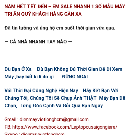
NĂM HẾT TẾT ĐẾN – EM SALE NHANH 1 SỐ MẪU MÁY
TRI ÂN QUÝ KHÁCH HÀNG GẦN XA
Đã tin tưởng và ủng hộ em suốt thời gian vừa qua.
— CẢ NHÀ NHANH TAY NÀO —
Dù Bạn Ở Xa – Dù Bạn Không Đủ Thời Gian Để Đi Xem
Máy ,hay bất kì lí do gì ….. ĐỪNG NGẠI
Với Thời Đại Công Nghệ Hiện Nay . Hãy Kết Bạn Với
Chúng Tôi, Chúng Tôi Sẽ Chụp Ảnh THẬT Máy Bạn Đã
Chọn, Từng Góc Cạnh Và Gửi Qua Bạn Ngay
Gmail : dienmayvietlonghcm@gmail.com
FB: https://www.facebook.com/Laptopcusaigongiare/
Skype : dienmayvietlonghcm