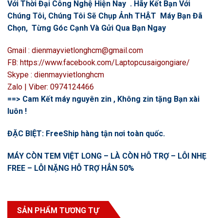
Với Thời Đại Công Nghệ Hiện Nay . Hãy Kết Bạn Với
Chúng Tôi, Chúng Tôi Sẽ Chụp Ảnh THẬT Máy Bạn Đã
Chọn, Từng Góc Cạnh Và Gửi Qua Bạn Ngay
Gmail : dienmayvietlonghcm@gmail.com
FB: https://www.facebook.com/Laptopcusaigongiare/
Skype : dienmayvietlonghcm
Zalo | Viber: 0974124466
==> Cam Kết máy nguyên zin , Không zin tặng Bạn xài
luôn !
ĐẶC BIỆT: FreeShip hàng tận nơi toàn quốc.
MÁY CÒN TEM VIỆT LONG – LÀ CÒN HỖ TRỢ – LỖI NHẸ
FREE – LỖI NẶNG HỖ TRỢ HẲN 50%
SẢN PHẨM TƯƠNG TỰ