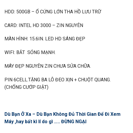
HDD: 500GB – Ổ CỨNG LỚN THA HỒ LƯU TRỮ
CARD: INTEL HD 3000 – ZIN NGUYÊN
MÀN HÌNH: 15.6IN. LED HD SÁNG ĐẸP
WIFI: BẮT SÓNG MẠNH.
MÁY ĐẸP NGUYÊN ZIN CHƯA SỬA CHỮA.
PIN 6CELL.TẶNG BA LÔ ĐEO XỊN + CHUỘT QUANG.
(CHỐNG CƯỚP GIẬT)
Dù Bạn Ở Xa – Dù Bạn Không Đủ Thời Gian Để Đi Xem
Máy ,hay bất kì lí do gì ….. ĐỪNG NGẠI