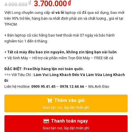
Giá
Giá
₫
3.700.000
₫
4.000.000
gốc
hiện
là:
tại
Việt Long chuyên cung cấp
sỉ và lẻ
laptop cũ đã qua sử dụng, bao mới
4.000.000₫.
là:
trên 95% trở lên, hàng bán ra nhất định phải zin và chất lượng , giá rẻ tại
3.700.000₫.
TPHCM.
+ Bán laptop cũ các hãng bao test thoải mái 07 ngày và bảo hành
nghiêm túc 1 đến 6 tháng.
+
Tất cả máy đều bao zin nguyên, không zin tặng bạn xài luôn
+ Vệ Sinh Máy – Hỗ trợ cài phần mềm Trọn Đời Máy – FREE tất cả
ĐẶC BIỆT: FreeShip hàng tận nơi toàn quốc.
==> Với Tiêu Chí :
Làm Vui Lòng Khách Đến Và Làm Vừa Lòng Khách
Đi
Liên hệ Hotline:
0909.95.41.45
–
0974.12.44.66
– Ms.Anh Đào
Thêm vào giỏ
Thanh toán ngay