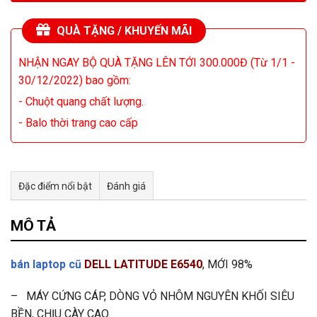
QUÀ TẶNG / KHUYẾN MÃI
NHẬN NGAY BỘ QUÀ TẶNG LÊN TỚI 300.000Đ (Từ 1/1 -
30/12/2022) bao gồm:
- Chuột quang chất lượng.
- Balo thời trang cao cấp
Đặc điểm nổi bật
Đánh giá
Tư vấn & bán hàng qua Facebook
MÔ TẢ
bán laptop cũ
DELL LATITUDE E6540
, MỚI 98%
– MÁY CỨNG CÁP, DÒNG VỎ NHÔM NGUYÊN KHỐI SIÊU
BỀN, CHỊU CÀY CAO.