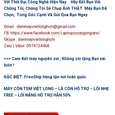
Với Thời Đại Công Nghệ Hiện Nay . Hãy Kết Bạn Với
Chúng Tôi, Chúng Tôi Sẽ Chụp Ảnh THẬT Máy Bạn Đã
Chọn, Từng Góc Cạnh Và Gửi Qua Bạn Ngay
Gmail : dienmayvietlonghcm@gmail.com
FB: https://www.facebook.com/Laptopcusaigongiare/
Skype : dienmayvietlonghcm
Zalo | Viber: 0974124466
==> Cam Kết máy nguyên zin , Không zin tặng Bạn xài
luôn !
ĐẶC BIỆT: FreeShip hàng tận nơi toàn quốc.
MÁY CÒN TEM VIỆT LONG – LÀ CÒN HỖ TRỢ – LỖI NHẸ
FREE – LỖI NẶNG HỖ TRỢ HẲN 50%