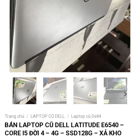
Trang chủ
/
LAPTOP CŨ DELL
/
Laptop cũ Dell4
BÁN LAPTOP CŨ DELL LATITUDE E6540 –
CORE I5 ĐỜI 4 – 4G – SSD128G – XẢ KHO