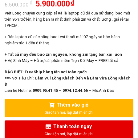
Giá
Giá
₫
5.900.000
₫
6.500.000
gốc
hiện
là:
tại
Việt Long chuyên cung cấp
sỉ và lẻ
laptop cũ đã qua sử dụng, bao mới
6.500.000₫.
là:
trên 95% trở lên, hàng bán ra nhất định phải zin và chất lượng , giá rẻ tại
5.900.000₫.
TPHCM.
+ Bán laptop cũ các hãng bao test thoải mái 07 ngày và bảo hành
nghiêm túc 1 đến 6 tháng.
+
Tất cả máy đều bao zin nguyên, không zin tặng bạn xài luôn
+ Vệ Sinh Máy – Hỗ trợ cài phần mềm Trọn Đời Máy – FREE tất cả
ĐẶC BIỆT: FreeShip hàng tận nơi toàn quốc.
==> Với Tiêu Chí :
Làm Vui Lòng Khách Đến Và Làm Vừa Lòng Khách
Đi
Liên hệ Hotline:
0909.95.41.45
–
0974.12.44.66
– Ms.Anh Đào
Thêm vào giỏ
Thanh toán ngay