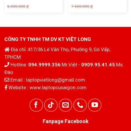
Giá
Giá
Giá
Giá
6.500.000
7.500.000
₫
₫
gốc
hiện
gốc
hiện
là:
tại
là:
tại
6.500.000₫.
là:
7.500.000₫.
là:
5.900.000₫.
6.900.000₫.
CÔNG TY TNHH TM DV KT VIỆT LONG
Địa chỉ: 417/36 Lê Văn Thọ, Phường 9, Gò Vấp,
TPHCM
Hotline:
094.9999.356
Mr.Việt -
0909.95.41.45
Ms.
Đào
Email :
laptopvietlong@gmail.com
Website :
www.laptopcusaigon.com
Fanpage Facebook