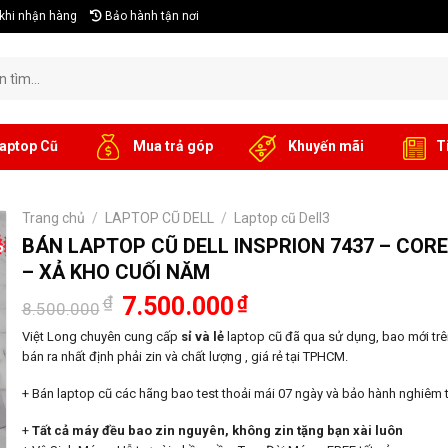
khi nhận hàng
Bảo hành tận nơi
aptop Cũ
Mua trả góp
Khuyến mãi
T
Trang chủ
/
LAPTOP CŨ DELL
/
Laptop cũ Dell3
%
BÁN LAPTOP CŨ DELL INSPRION 7437 – CORE I
– XẢ KHO CUỐI NĂM
Giá
Giá
₫
7.500.000
₫
8.500.000
gốc
hiện
là:
tại
Việt Long chuyên cung cấp
sỉ và lẻ
laptop cũ đã qua sử dụng, bao mới trên
8.500.000₫.
là:
bán ra nhất định phải zin và chất lượng , giá rẻ tại TPHCM.
7.500.000₫.
+ Bán laptop cũ các hãng bao test thoải mái 07 ngày và bảo hành nghiêm t
+
Tất cả máy đều bao zin nguyên, không zin tặng bạn xài luôn