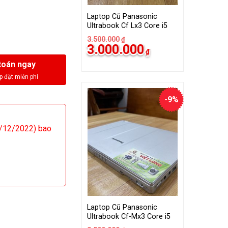
Laptop Cũ Panasonic
Ultrabook Cf Lx3 Core i5
3.500.000
₫
Giá
Giá
3.000.000
₫
gốc
hiện
là:
tại
toán ngay
3.500.000₫.
là:
3.000.000₫.
-9%
/12/2022) bao
Laptop Cũ Panasonic
Ultrabook Cf-Mx3 Core i5