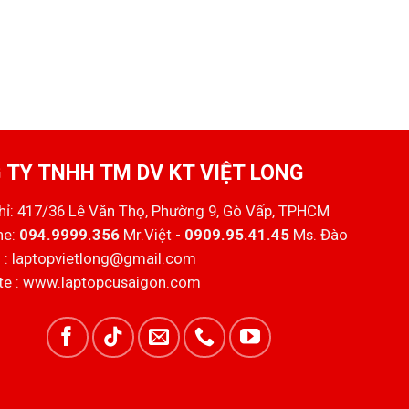
 TY TNHH TM DV KT VIỆT LONG
chỉ: 417/36 Lê Văn Thọ, Phường 9, Gò Vấp, TPHCM
ne:
094.9999.356
Mr.Việt -
0909.95.41.45
Ms. Đào
 :
laptopvietlong@gmail.com
e :
www.laptopcusaigon.com