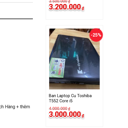
3.500.000
₫
Giá
Giá
3.200.000
₫
gốc
hiện
là:
tại
3.500.000₫.
là:
3.200.000₫.
-25%
Ban Laptop Cu Toshiba
T552 Core i5
ách Hàng + thêm
4.000.000
₫
Giá
Giá
3.000.000
₫
gốc
hiện
là:
tại
4.000.000₫.
là: