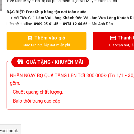
+ Vệ Sinh Máy – Hỗ trợ cài phần mềm Trọn Đời Máy – FREE tất cả
ĐẶC BIỆT: FreeShip hàng tận nơi toàn quốc.
==> Với Tiêu Chí :
Làm Vui Lòng Khách Đến Và Làm Vừa Lòng Khách Đi
Liên hệ Hotline:
0909.95.41.45
–
0974.12.44.66
– Ms.Anh Đào
Thêm vào giỏ
Thanh 
QUÀ TẶNG / KHUYẾN MÃI
NHẬN NGAY BỘ QUÀ TẶNG LÊN TỚI 300.000Đ (Từ 1/1 - 30
gồm:
- Chuột quang chất lượng.
- Balo thời trang cao cấp
 Facebook