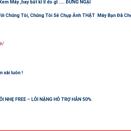
em Máy ,hay bất kì lí do gì ….. ĐỪNG NGẠI
n Với Chúng Tôi, Chúng Tôi Sẽ Chụp Ảnh THẬT Máy Bạn Đã C
e/
 xài luôn !
ỖI NHẸ FREE – LỖI NẶNG HỖ TRỢ HẲN 50%