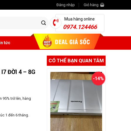
Đăng nhập
Giỏ hàng
Mua hàng online
0974.124466
in tức
CÓ THỂ BẠN QUAN TÂM
7 ĐỜI 4 – 8G
-14%
 95% trở lên, hàng
úc 1 đến 6 tháng.