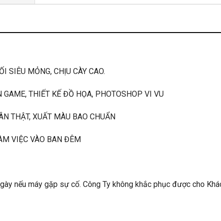
SIÊU MỎNG, CHỊU CÀY CAO.
GAME, THIẾT KẾ ĐỒ HỌA, PHOTOSHOP VI VU
N THẬT, XUẤT MÀU BAO CHUẨN
M VIỆC VÀO BAN ĐÊM
 ngày nếu máy gặp sự cố. Công Ty không khắc phục được cho Kh