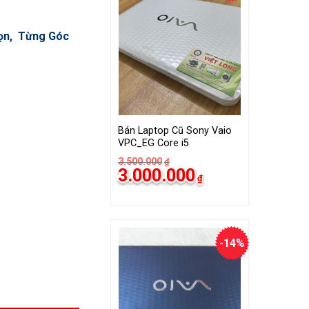
họn, Từng Góc
Bán Laptop Cũ Sony Vaio
VPC_EG Core i5
3.500.000
₫
Giá
Giá
3.000.000
₫
gốc
hiện
là:
tại
3.500.000₫.
là:
3.000.000₫.
-14%