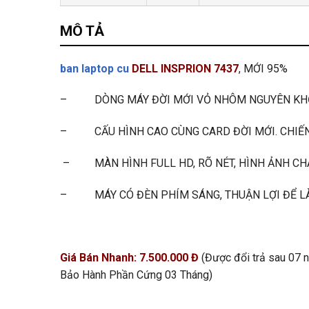
MÔ TẢ
ban laptop cu
DELL INSPRION 7437
, MỚI 95%
– DÒNG MÁY ĐỜI MỚI VỎ NHÔM NGUYÊN KHỐI 
– CẤU HÌNH CAO CÙNG CARD ĐỜI MỚI. CHIẾN 
– MÀN HÌNH FULL HD, RÕ NÉT, HÌNH ẢNH CHÂ
– MÁY CÓ ĐÈN PHÍM SÁNG, THUẬN LỢI ĐỂ LÀ
Giá Bán Nhanh: 7.500.000 Đ
(Được đổi trả sau 07
Bảo Hành Phần Cứng 03 Tháng)