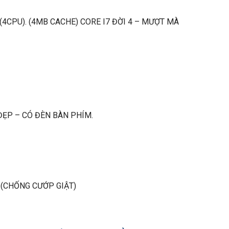
 (4CPU). (4MB CACHE) CORE I7 ĐỜI 4 – MƯỢT MÀ
 ĐẸP – CÓ ĐÈN BÀN PHÍM.
 (CHỐNG CƯỚP GIẬT)