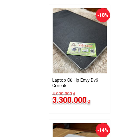
3.000.000₫.
-18%
Laptop Cũ Hp Envy Dv6
Core i5
4.000.000
₫
Giá
Giá
3.300.000
₫
gốc
hiện
là:
tại
4.000.000₫.
là:
3.300.000₫.
-14%