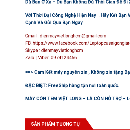
Dù Bạn Ở Xa – Dù Bạn Không Đủ Thời Gian Để Đi X
Với Thời Đại Công Nghệ Hiện Nay . Hãy Kết Bạ
Cạnh Và Gửi Qua Bạn Ngay
Gmail : dienmayvietlonghcm@gmail.com
FB: https://www.facebook.com/Laptopcusaigongiar
Skype : dienmayvietlonghcm
Zalo | Viber: 0974124466
==> Cam Kết máy nguyên zin , Không zin tặng Bạn
ĐẶC BIỆT: FreeShip hàng tận nơi toàn quốc.
MÁY CÒN TEM VIỆT LONG – LÀ CÒN HỖ TRỢ – L
SẢN PHẨM TƯƠNG TỰ