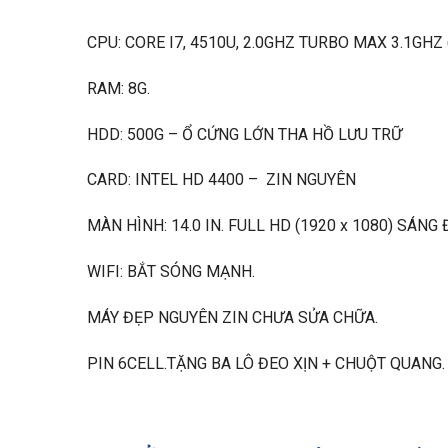
CPU: CORE I7, 4510U, 2.0GHZ TURBO MAX 3.1GHZ
RAM: 8G.
HDD: 500G – Ổ CỨNG LỚN THA HỒ LƯU TRỮ
CARD: INTEL HD 4400 – ZIN NGUYÊN
MÀN HÌNH: 14.0 IN. FULL HD (1920 x 1080) SÁNG
WIFI: BẮT SÓNG MẠNH.
MÁY ĐẸP NGUYÊN ZIN CHƯA SỬA CHỮA.
PIN 6CELL.TẶNG BA LÔ ĐEO XỊN + CHUỘT QUANG.