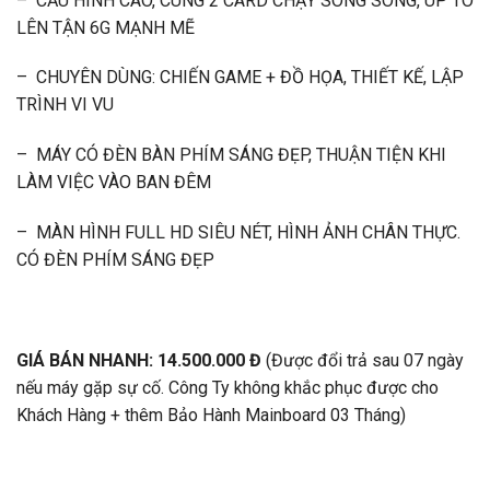
– CẤU HÌNH CAO, CÙNG 2 CARD CHẠY SONG SONG, UP TO
LÊN TẬN 6G MẠNH MẼ
– CHUYÊN DÙNG: CHIẾN GAME + ĐỒ HỌA, THIẾT KẾ, LẬP
TRÌNH VI VU
– MÁY CÓ ĐÈN BÀN PHÍM SÁNG ĐẸP, THUẬN TIỆN KHI
LÀM VIỆC VÀO BAN ĐÊM
– MÀN HÌNH FULL HD SIÊU NÉT, HÌNH ẢNH CHÂN THỰC.
CÓ ĐÈN PHÍM SÁNG ĐẸP
GIÁ BÁN NHANH: 14.500.000 Đ
(Được đổi trả sau 07 ngày
nếu máy gặp sự cố. Công Ty không khắc phục được cho
Khách Hàng + thêm Bảo Hành Mainboard 03 Tháng)