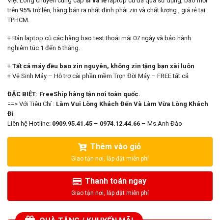
Việt Long chuyên cung cấp
sỉ và lẻ
laptop cũ đã qua sử dụng, bao mới
15.500.000₫.
là:
trên 95% trở lên, hàng bán ra nhất định phải zin và chất lượng , giá rẻ tại
14.500.000₫.
TPHCM.
+ Bán laptop cũ các hãng bao test thoải mái 07 ngày và bảo hành
nghiêm túc 1 đến 6 tháng.
+
Tất cả máy đều bao zin nguyên, không zin tặng bạn xài luôn
+ Vệ Sinh Máy – Hỗ trợ cài phần mềm Trọn Đời Máy – FREE tất cả
ĐẶC BIỆT: FreeShip hàng tận nơi toàn quốc.
==> Với Tiêu Chí :
Làm Vui Lòng Khách Đến Và Làm Vừa Lòng Khách
Đi
Liên hệ Hotline:
0909.95.41.45
–
0974.12.44.66
– Ms.Anh Đào
Thêm vào giỏ
Thanh toán ngay