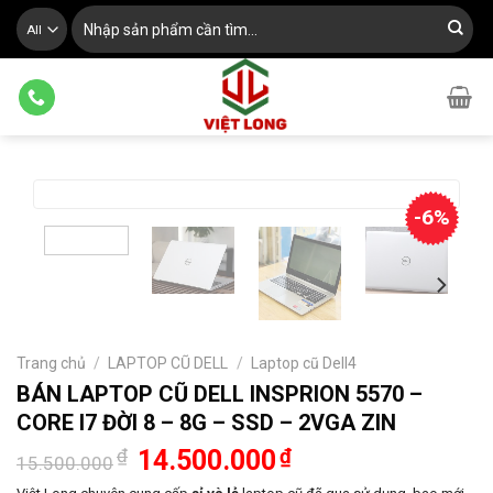
Skip
Tìm
kiếm:
to
content
-6%
Trang chủ
/
LAPTOP CŨ DELL
/
Laptop cũ Dell4
BÁN LAPTOP CŨ DELL INSPRION 5570 –
CORE I7 ĐỜI 8 – 8G – SSD – 2VGA ZIN
Giá
Giá
₫
14.500.000
₫
15.500.000
gốc
hiện
là:
tại