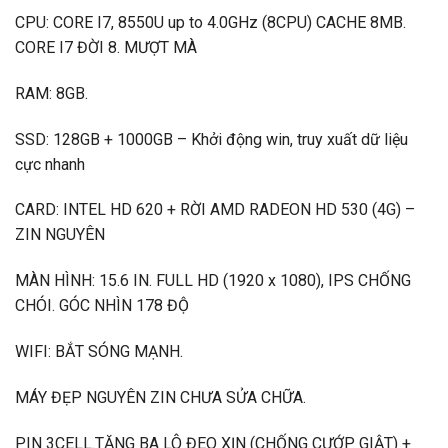
CPU: CORE I7, 8550U up to 4.0GHz (8CPU) CACHE 8MB.
CORE I7 ĐỜI 8. MƯỢT MÀ
RAM: 8GB.
SSD: 128GB + 1000GB – Khởi động win, truy xuất dữ liệu
cực nhanh
CARD: INTEL HD 620 + RỜI AMD RADEON HD 530 (4G) –
ZIN NGUYÊN
MÀN HÌNH: 15.6 IN. FULL HD (1920 x 1080), IPS CHỐNG
CHÓI. GÓC NHÌN 178 ĐỘ
WIFI: BẮT SÓNG MẠNH.
MÁY ĐẸP NGUYÊN ZIN CHƯA SỬA CHỮA.
PIN 3CELL.TẶNG BA LÔ ĐEO XỊN (CHỐNG CƯỚP GIẬT) +