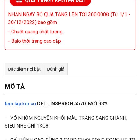
QUÀ TẶNG / KHUYẾN MÃI
NHẬN NGAY BỘ QUÀ TẶNG LÊN TỚI 300.000Đ (Từ 1/1 -
30/12/2022) bao gồm:
- Chuột quang chất lượng.
- Balo thời trang cao cấp
Đặc điểm nổi bật
Đánh giá
Tư vấn & bán hàng qua Facebook
MÔ TẢ
ban laptop cu
DELL INSPRION 5570
, MỚI 98%
– VỎ NHÔM NGUYÊN KHỐI MÀU TRẮNG SANG CHẢNH,
SIÊU NHẸ CHỈ 1KG8