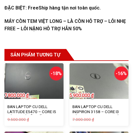
ĐẶC BIỆT: FreeShip hàng tận nơi toàn quốc.
MÁY CÒN TEM VIỆT LONG – LÀ CÒN HỖ TRỢ – LỖI NHẸ
FREE – LỖI NẶNG HỖ TRỢ HẲN 50%
SẢN PHẨM TƯƠNG TỰ
-18%
-16%
7.800.000
₫
5.900.000
₫
BAN LAPTOP CU DELL
BAN LAPTOP CU DELL
LATITUDE E5470 – CORE I5
INSPIRON 3158 – CORE I3
ĐỜI 6 – CÓ SẴN SỐ LƯỢNG
ĐỜI 6 – 4G – SSD – ĐA NĂNG
Giá
Giá
Giá
Giá
9.500.000
7.000.000
₫
₫
– XẢ KHO
gốc
hiện
gốc
hiện
là:
tại
là:
tại
9.500.000₫.
là:
7.000.000₫.
là: