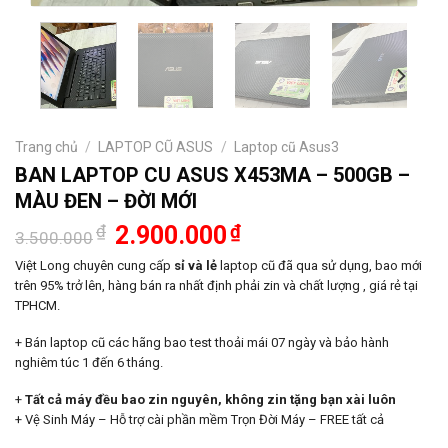
Trang chủ
/
LAPTOP CŨ ASUS
/
Laptop cũ Asus3
BAN LAPTOP CU ASUS X453MA – 500GB –
MÀU ĐEN – ĐỜI MỚI
Giá
Giá
₫
2.900.000
₫
3.500.000
gốc
hiện
là:
tại
Việt Long chuyên cung cấp
sỉ và lẻ
laptop cũ đã qua sử dụng, bao mới
3.500.000₫.
là:
trên 95% trở lên, hàng bán ra nhất định phải zin và chất lượng , giá rẻ tại
2.900.000₫.
TPHCM.
+ Bán laptop cũ các hãng bao test thoải mái 07 ngày và bảo hành
nghiêm túc 1 đến 6 tháng.
+
Tất cả máy đều bao zin nguyên, không zin tặng bạn xài luôn
+ Vệ Sinh Máy – Hỗ trợ cài phần mềm Trọn Đời Máy – FREE tất cả