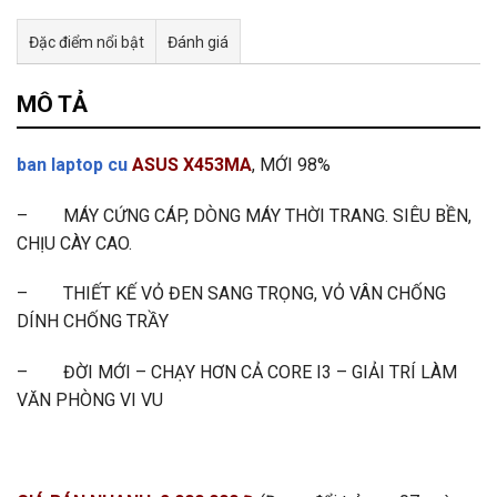
Đặc điểm nổi bật
Đánh giá
Tư vấn & bán hàng qua Facebook
MÔ TẢ
ban laptop cu
ASUS X453MA
, MỚI 98%
– MÁY CỨNG CÁP, DÒNG MÁY THỜI TRANG. SIÊU BỀN,
CHỊU CÀY CAO.
– THIẾT KẾ VỎ ĐEN SANG TRỌNG, VỎ VÂN CHỐNG
DÍNH CHỐNG TRẦY
– ĐỜI MỚI – CHẠY HƠN CẢ CORE I3 – GIẢI TRÍ LÀM
VĂN PHÒNG VI VU