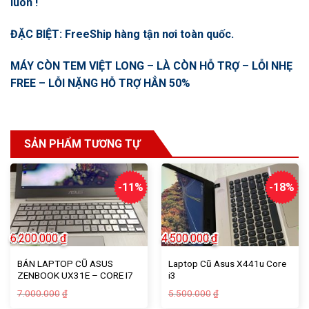
luôn !
ĐẶC BIỆT: FreeShip hàng tận nơi toàn quốc.
MÁY CÒN TEM VIỆT LONG – LÀ CÒN HỖ TRỢ – LỖI NHẸ
FREE – LỖI NẶNG HỖ TRỢ HẲN 50%
SẢN PHẨM TƯƠNG TỰ
-11%
-18%
6.200.000
₫
4.500.000
₫
BÁN LAPTOP CŨ ASUS
Laptop Cũ Asus X441u Core
ZENBOOK UX31E – CORE I7
i3
GEN 2 – 4G – SSD 128GB
Giá
Giá
Giá
Giá
7.000.000
5.500.000
₫
₫
gốc
hiện
gốc
hiện