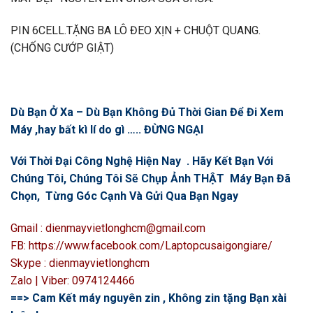
PIN 6CELL.TẶNG BA LÔ ĐEO XỊN + CHUỘT QUANG.
(CHỐNG CƯỚP GIẬT)
Dù Bạn Ở Xa – Dù Bạn Không Đủ Thời Gian Để Đi Xem
Máy ,hay bất kì lí do gì ….. ĐỪNG NGẠI
Với Thời Đại Công Nghệ Hiện Nay . Hãy Kết Bạn Với
Chúng Tôi, Chúng Tôi Sẽ Chụp Ảnh THẬT Máy Bạn Đã
Chọn, Từng Góc Cạnh Và Gửi Qua Bạn Ngay
Gmail : dienmayvietlonghcm@gmail.com
FB: https://www.facebook.com/Laptopcusaigongiare/
Skype : dienmayvietlonghcm
Zalo | Viber: 0974124466
==> Cam Kết máy nguyên zin , Không zin tặng Bạn xài