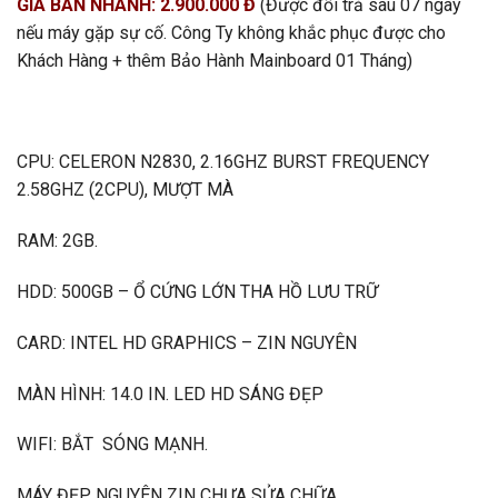
GIÁ BÁN NHANH: 2.900.000 Đ
(Được đổi trả sau 07 ngày
nếu máy gặp sự cố. Công Ty không khắc phục được cho
Khách Hàng + thêm Bảo Hành
Mainboard
01 Tháng)
CPU: CELERON N2830, 2.16GHZ BURST FREQUENCY
2.58GHZ (2CPU), MƯỢT MÀ
RAM: 2GB.
HDD: 500GB – Ổ CỨNG LỚN THA HỒ LƯU TRỮ
CARD: INTEL HD GRAPHICS – ZIN NGUYÊN
MÀN HÌNH: 14.0 IN. LED HD SÁNG ĐẸP
WIFI: BẮT SÓNG MẠNH.
MÁY ĐẸP NGUYÊN ZIN CHƯA SỬA CHỮA.