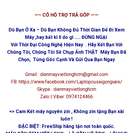
—– CÓ HỖ TRỢ TRẢ GÓP ——
Dù Bạn Ở Xa – Dù Bạn Không Đủ Thời Gian Để Đi Xem
Máy ,hay bất kì lí do gì ….. ĐỪNG NGẠI
Với Thời Đại Công Nghệ Hiện Nay . Hãy Kết Bạn Với
Chúng Tôi, Chúng Tôi Sẽ Chụp Ảnh THẬT Máy Bạn Đã
Chọn, Từng Góc Cạnh Và Gửi Qua Bạn Ngay
Gmail : dienmayvietlonghcm@gmail.com
FB: https://www.facebook.com/Laptopcusaigongiare/
Skype : dienmayvietlonghcm
Zalo | Viber: 0974124466
=> Cam Kết máy nguyên zin , Không zin tặng Bạn xài
luôn !
ĐẶC BIỆT: FreeShip hàng tận nơi toàn quốc.