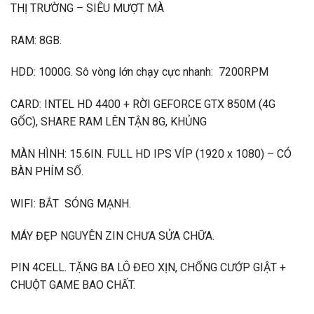
THỊ TRƯỜNG – SIÊU MƯỢT MÀ
RAM: 8GB.
HDD: 1000G. Sô vòng lớn chạy cực nhanh: 7200RPM
CARD: INTEL HD 4400 + RỜI GEFORCE GTX 850M (4G
GỐC), SHARE RAM LÊN TẬN 8G, KHỦNG
MÀN HÌNH: 15.6IN. FULL HD IPS VÍP (1920 x 1080) – CÓ
BÀN PHÍM SỐ.
WIFI: BẮT SÓNG MẠNH.
MÁY ĐẸP NGUYÊN ZIN CHƯA SỬA CHỮA.
PIN 4CELL. TẶNG BA LÔ ĐEO XỊN, CHỐNG CƯỚP GIẬT +
CHUỘT GAME BAO CHẤT.