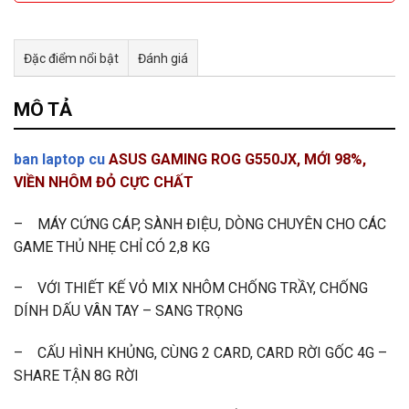
Đặc điểm nổi bật
Đánh giá
Tư vấn & bán hàng qua Facebook
MÔ TẢ
ban laptop cu
ASUS GAMING ROG G550JX, MỚI 98%,
VIỀN NHÔM ĐỎ CỰC CHẤT
– MÁY CỨNG CÁP, SÀNH ĐIỆU, DÒNG CHUYÊN CHO CÁC
GAME THỦ NHẸ CHỈ CÓ 2,8 KG
– VỚI THIẾT KẾ VỎ MIX NHÔM CHỐNG TRẦY, CHỐNG
DÍNH DẤU VÂN TAY – SANG TRỌNG
– CẤU HÌNH KHỦNG, CÙNG 2 CARD, CARD RỜI GỐC 4G –
SHARE TẬN 8G RỜI