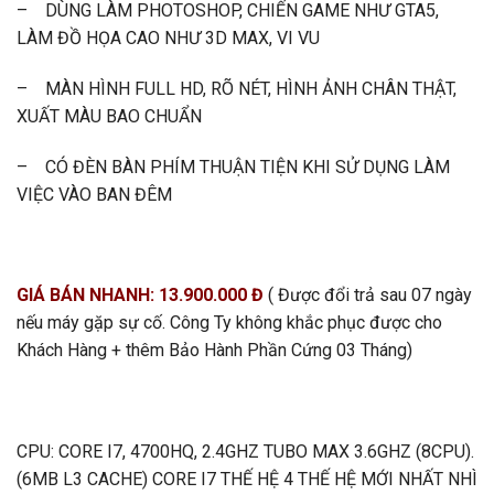
– DÙNG LÀM PHOTOSHOP, CHIẾN GAME NHƯ GTA5,
LÀM ĐỒ HỌA CAO NHƯ 3D MAX, VI VU
– MÀN HÌNH FULL HD, RÕ NÉT, HÌNH ẢNH CHÂN THẬT,
XUẤT MÀU BAO CHUẨN
– CÓ ĐÈN BÀN PHÍM THUẬN TIỆN KHI SỬ DỤNG LÀM
VIỆC VÀO BAN ĐÊM
GIÁ BÁN NHANH: 13.900.000 Đ
( Được đổi trả sau 07 ngày
nếu máy gặp sự cố. Công Ty không khắc phục được cho
Khách Hàng + thêm Bảo Hành Phần Cứng 03 Tháng)
CPU: CORE I7, 4700HQ, 2.4GHZ TUBO MAX 3.6GHZ (8CPU).
(6MB L3 CACHE) CORE I7 THẾ HỆ 4 THẾ HỆ MỚI NHẤT NHÌ