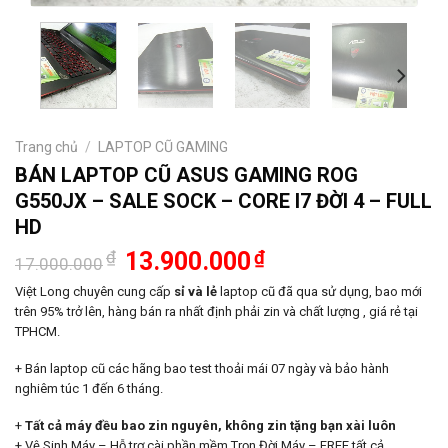
Trang chủ
/
LAPTOP CŨ GAMING
BÁN LAPTOP CŨ ASUS GAMING ROG
G550JX – SALE SOCK – CORE I7 ĐỜI 4 – FULL
HD
Giá
Giá
₫
13.900.000
₫
17.000.000
gốc
hiện
là:
tại
Việt Long chuyên cung cấp
sỉ và lẻ
laptop cũ đã qua sử dụng, bao mới
17.000.000₫.
là:
trên 95% trở lên, hàng bán ra nhất định phải zin và chất lượng , giá rẻ tại
13.900.000₫.
TPHCM.
+ Bán laptop cũ các hãng bao test thoải mái 07 ngày và bảo hành
nghiêm túc 1 đến 6 tháng.
+
Tất cả máy đều bao zin nguyên, không zin tặng bạn xài luôn
+ Vệ Sinh Máy – Hỗ trợ cài phần mềm Trọn Đời Máy – FREE tất cả