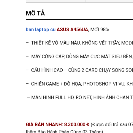
MÔ TẢ
ban laptop cu
ASUS A456UA
, MỚI 98%
– THIẾT KẾ VỎ MÀU NÂU, KHÔNG VẾT TRẦY, MOD
– MÁY CỨNG CÁP, DÒNG MÁY CỰC MÁT SIÊU BỀN, 
– CẤU HÌNH CAO – CÙNG 2 CARD CHẠY SONG SON
– CHIẾN GAME + ĐỒ HỌA, PHOTOSHOP VI VU, K
– MÀN HÌNH FULL HD, RÕ NÉT, HÌNH ẢNH CHÂN 
GIÁ BÁN NHANH: 8.300.000 Đ
(Được đổi trả sau 0
thêm Bảo Hành Phần Cứng 03 Tháng)