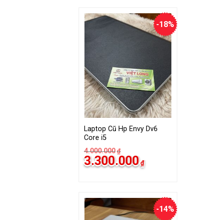
3.000.000₫.
-18%
Laptop Cũ Hp Envy Dv6
Core i5
4.000.000
₫
Giá
Giá
3.300.000
₫
gốc
hiện
là:
tại
4.000.000₫.
là:
3.300.000₫.
-14%