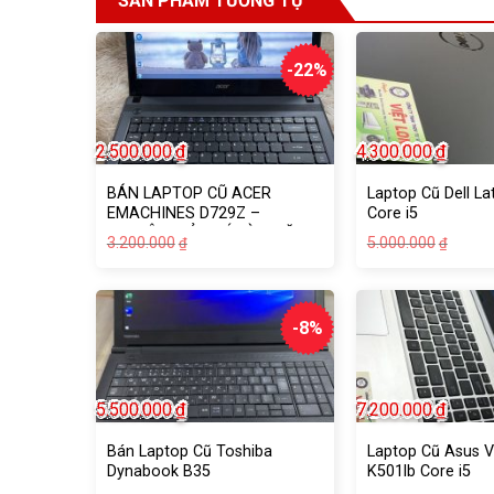
SẢN PHẨM TƯƠNG TỰ
-22%
2.500.000
₫
4.300.000
₫
BÁN LAPTOP CŨ ACER
Laptop Cũ Dell La
EMACHINES D729Z –
Core i5
CHUYÊN GIẢI TRÍ, LÀM VĂN
Giá
Giá
Giá
Giá
3.200.000
5.000.000
₫
₫
PHÒNG
gốc
hiện
gốc
hiện
là:
tại
là:
tại
3.200.000₫.
là:
5.000
là:
2.500.000₫.
4.300
-8%
5.500.000
₫
7.200.000
₫
Bán Laptop Cũ Toshiba
Laptop Cũ Asus 
Dynabook B35
K501lb Core i5