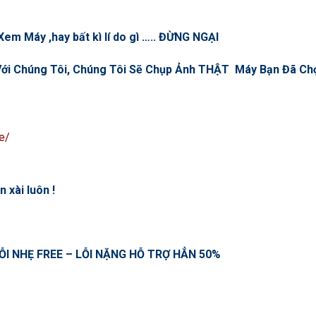
em Máy ,hay bất kì lí do gì ….. ĐỪNG NGẠI
n Với Chúng Tôi, Chúng Tôi Sẽ Chụp Ảnh THẬT Máy Bạn Đã C
e/
 xài luôn !
ỖI NHẸ FREE – LỖI NẶNG HỖ TRỢ HẲN 50%