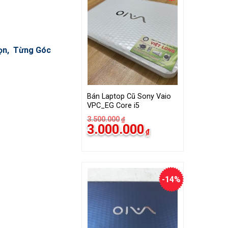
họn, Từng Góc
Bán Laptop Cũ Sony Vaio
VPC_EG Core i5
3.500.000
₫
Giá
Giá
3.000.000
₫
gốc
hiện
là:
tại
3.500.000₫.
là:
3.000.000₫.
-14%