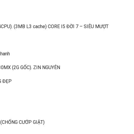
4CPU). (3MB L3 cache) CORE I5 ĐỜI 7 – SIÊU MƯỢT
nhanh
30MX (2G GỐC). ZIN NGUYÊN
G ĐẸP
 (CHỐNG CƯỚP GIẬT)