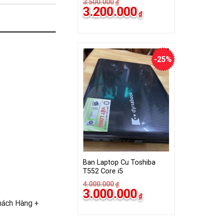
3.500.000
₫
Giá
Giá
3.200.000
₫
gốc
hiện
là:
tại
3.500.000₫.
là:
3.200.000₫.
-25%
Ban Laptop Cu Toshiba
T552 Core i5
4.000.000
₫
Giá
Giá
3.000.000
₫
gốc
hiện
hách Hàng +
là:
tại
4.000.000₫.
là: