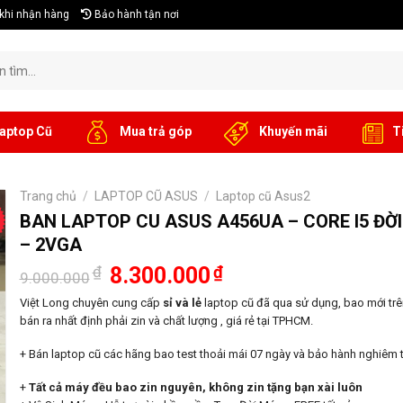
khi nhận hàng
Bảo hành tận nơi
aptop Cũ
Mua trả góp
Khuyến mãi
T
Trang chủ
/
LAPTOP CŨ ASUS
/
Laptop cũ Asus2
BAN LAPTOP CU ASUS A456UA – CORE I5 ĐỜI 
– 2VGA
Giá
Giá
₫
8.300.000
₫
9.000.000
gốc
hiện
là:
tại
Việt Long chuyên cung cấp
sỉ và lẻ
laptop cũ đã qua sử dụng, bao mới trên
9.000.000₫.
là:
bán ra nhất định phải zin và chất lượng , giá rẻ tại TPHCM.
8.300.000₫.
+ Bán laptop cũ các hãng bao test thoải mái 07 ngày và bảo hành nghiêm t
+
Tất cả máy đều bao zin nguyên, không zin tặng bạn xài luôn