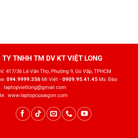
 TY TNHH TM DV KT VIỆT LONG
chỉ: 417/36 Lê Văn Thọ, Phường 9, Gò Vấp, TPHCM
ne:
094.9999.356
Mr.Việt -
0909.95.41.45
Ms. Đào
 :
laptopvietlong@gmail.com
e :
www.laptopcusaigon.com