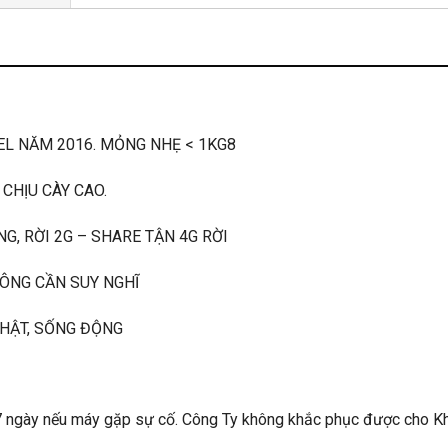
EL NĂM 2016. MỎNG NHẸ < 1KG8
CHỊU CÀY CAO.
G, RỜI 2G – SHARE TẬN 4G RỜI
HÔNG CẦN SUY NGHĨ
THẬT, SỐNG ĐỘNG
7 ngày nếu máy gặp sự cố. Công Ty không khắc phục được cho K