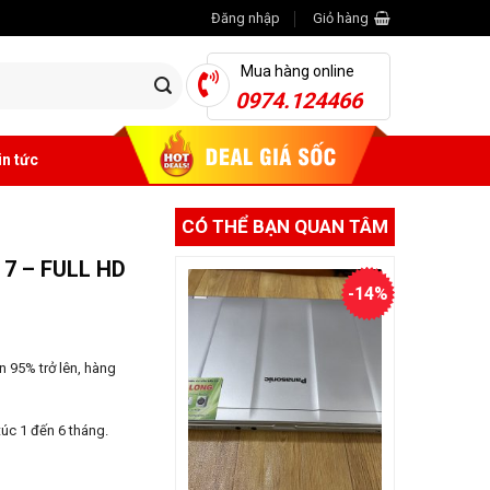
Đăng nhập
Giỏ hàng
Mua hàng online
0974.124466
in tức
CÓ THỂ BẠN QUAN TÂM
7 – FULL HD
-14%
 95% trở lên, hàng
úc 1 đến 6 tháng.