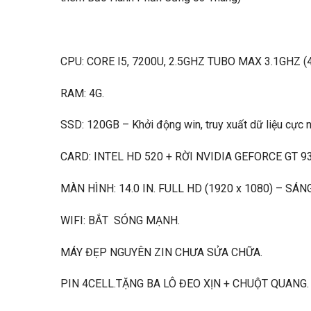
CPU: CORE I5, 7200U, 2.5GHZ TUBO MAX 3.1GHZ (
RAM: 4G.
SSD: 120GB – Khởi động win, truy xuất dữ liệu cực 
CARD: INTEL HD 520 + RỜI NVIDIA GEFORCE GT 9
MÀN HÌNH: 14.0 IN. FULL HD (1920 x 1080) – SÁN
WIFI: BẮT SÓNG MẠNH.
MÁY ĐẸP NGUYÊN ZIN CHƯA SỬA CHỮA.
PIN 4CELL.TẶNG BA LÔ ĐEO XỊN + CHUỘT QUANG.