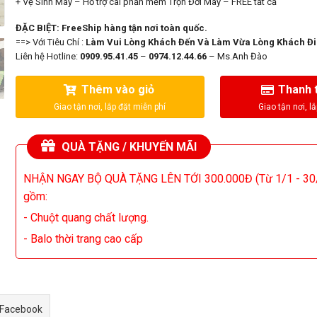
+ Vệ Sinh Máy – Hỗ trợ cài phần mềm Trọn Đời Máy – FREE tất cả
ĐẶC BIỆT: FreeShip hàng tận nơi toàn quốc.
==> Với Tiêu Chí :
Làm Vui Lòng Khách Đến Và Làm Vừa Lòng Khách Đi
Liên hệ Hotline:
0909.95.41.45
–
0974.12.44.66
– Ms.Anh Đào
Thêm vào giỏ
Thanh 
QUÀ TẶNG / KHUYẾN MÃI
NHẬN NGAY BỘ QUÀ TẶNG LÊN TỚI 300.000Đ (Từ 1/1 - 30
gồm:
- Chuột quang chất lượng.
- Balo thời trang cao cấp
 Facebook