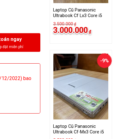
Laptop Cũ Panasonic
Ultrabook Cf Lx3 Core i5
3.500.000
₫
Giá
Giá
3.000.000
₫
gốc
hiện
là:
tại
toán ngay
3.500.000₫.
là:
3.000.000₫.
-9%
/12/2022) bao
Laptop Cũ Panasonic
Ultrabook Cf-Mx3 Core i5